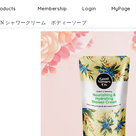
oducts
Membership
Login
MyPage
Face
RN シャワークリーム ボディーソープ
メイク落とし
Body
ボディー
化粧水
洗顔
髪
ボディーソープ
クリーム
パック