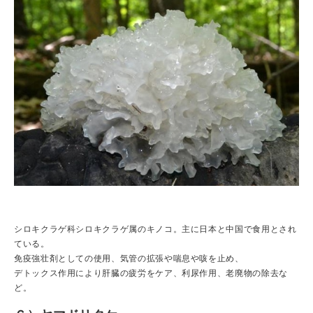
シロキクラゲ科シロキクラゲ属のキノコ。主に日本と中国で食用とされ
ている。
免疫強壮剤としての使用、気管の拡張や喘息や咳を止め、
デトックス作用により肝臓の疲労をケア、利尿作用、老廃物の除去な
ど。