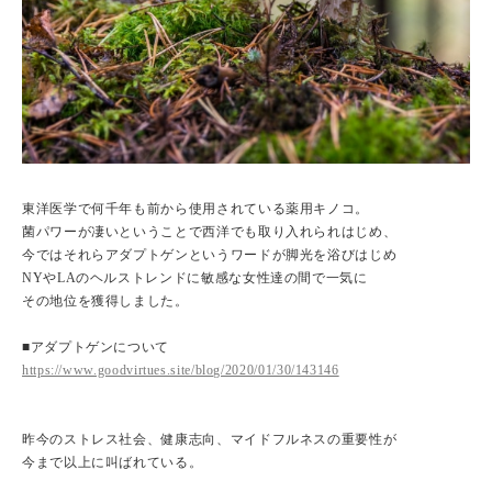
東洋医学で何千年も前から使用されている薬用キノコ。
菌パワーが凄いということで西洋でも取り入れられはじめ、
今ではそれらアダプトゲンというワードが脚光を浴びはじめ
NYやLAのヘルストレンドに敏感な女性達の間で一気に
その地位を獲得しました。
■アダプトゲンについて
https://www.goodvirtues.site/blog/2020/01/30/143146
昨今のストレス社会、健康志向、マイドフルネスの重要性が
今まで以上に叫ばれている。