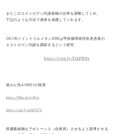
またこのエストロゲン代謝産物の比率を調整してくれ、
下記のような方法で身体を保護してくれます。
2011年ジインドリルメタンDIMは甲状腺増殖性疾患患者の
エストロゲン代謝を調節するという研究
https://cutt.ly/FtkPB9x
発がん性4-OHE1の阻害
https://00m.in/cyBvp
https://cutt.ly/qtkPJ2V
癌腫瘍細胞をアポトーシス（自然死）させるよう誘導させる、