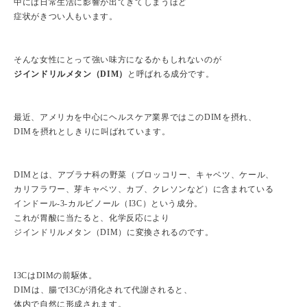
中には日常生活に影響が出てきてしまうほど
症状がきつい人もいます。
そんな女性にとって強い味方になるかもしれないのが
ジインドリルメタン（DIM）
と呼ばれる成分です。
最近、アメリカを中心にヘルスケア業界ではこのDIMを摂れ、
DIMを摂れとしきりに叫ばれています。
DIMとは、アブラナ科の野菜（ブロッコリー、キャベツ、ケール、
カリフラワー、芽キャベツ、カブ、クレソンなど）に含まれている
インドール-3-カルビノール（I3C）という成分。
これが胃酸に当たると、化学反応により
ジインドリルメタン（DIM）に変換されるのです。
I3CはDIMの前駆体。
DIMは、腸でI3Cが消化されて代謝されると、
体内で自然に形成されます。