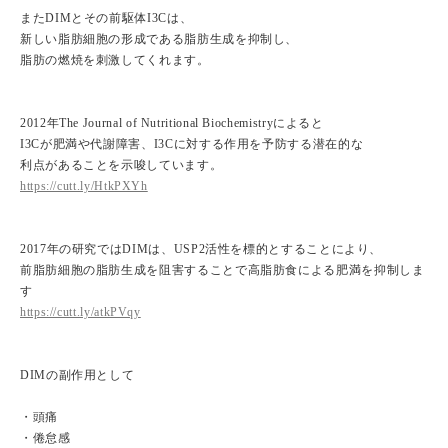
またDIMとその前駆体I3Cは、
新しい脂肪細胞の形成である脂肪生成を抑制し、
脂肪の燃焼を刺激してくれます。
2012年The Journal of Nutritional Biochemistryによると
I3Cが肥満や代謝障害、I3Cに対する作用を予防する潜在的な
利点があることを示唆しています。
https://cutt.ly/HtkPXYh
2017年の研究ではDIMは、USP2活性を標的とすることにより、
前脂肪細胞の脂肪生成を阻害することで高脂肪食による肥満を抑制しま
す
https://cutt.ly/atkPVqy
DIMの副作用として
・頭痛
・倦怠感