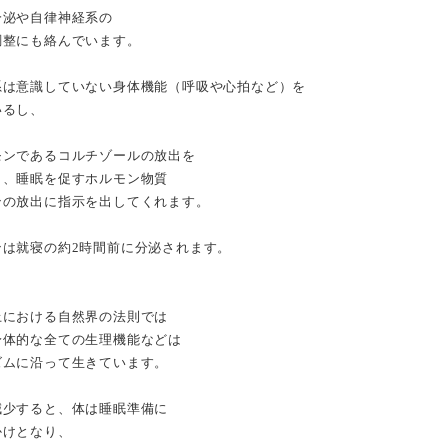
分泌や自律神経系の
調整にも絡んでいます。
系は意識していない身体機能（呼吸や心拍など）を
いるし、
モンであるコルチゾールの放出を
り、睡眠を促すホルモン物質
ンの放出に指示を出してくれます。
ンは就寝の約2時間前に分泌されます。
上における自然界の法則では
身体的な全ての生理機能などは
ズムに沿って生きています。
減少すると、体は睡眠準備に
かけとなり、