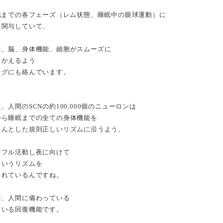
入眠までの各フェーズ（レム状態、睡眠中の眼球運動）に
に関与していて、
は、脳、身体機能、細胞がスムーズに
向かえるよう
ングにも絡んでいます。
、人間のSCNの約100,000個のニューロンは
から睡眠までの全ての身体機能を
ゃんとした規則正しいリズムに沿うよう、
中フル活動し夜に向けて
というリズムを
くれているんですね。
来、人間に備わっている
ている回復機能です。