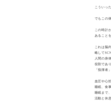
こういっ
でもこの
この時計
あること
これは脳
略してSC
人間の身
役割であ
「指揮者
血圧や心
睡眠、食
睡眠まで
活動と休