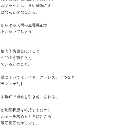
ネルギー不足も、良い睡眠さえ
ればなんとかなるから。
はあらゆる人間の生理機能や
低下に招いてしまう。
習慣病予防協会によると
の20％が慢性的な
じているとのこと。
不足によってイライヤ、ストレス、うつなど
バランスが乱れ、
ぎる睡眠で過食を引き起こされる。
体が覚醒状態を維持するために
ネルギーを求めるときに起こる
な適応反応だからです。