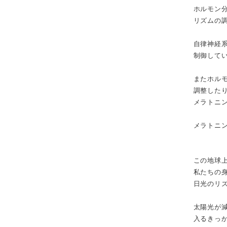
ホルモン
リズムの
自律神経
制御して
またホル
調整した
メラトニ
メラトニ
この地球
私たちの
日光のリ
太陽光が
入るきっ