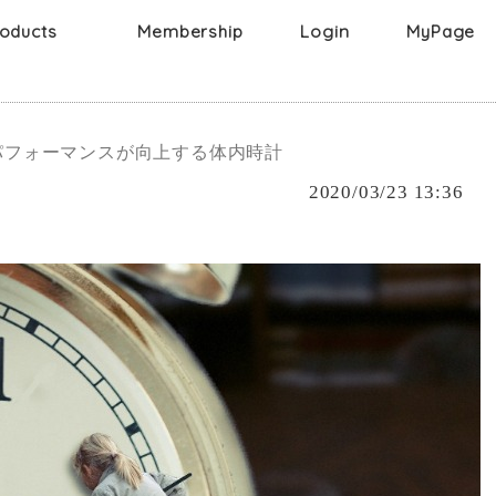
oducts
Membership
Login
MyPage
Face
g
メイク落とし
Body
ボディー
化粧水
洗顔
髪
パフォーマンスが向上する体内時計
ボディーソープ
クリーム
2020/03/23 13:36
パック