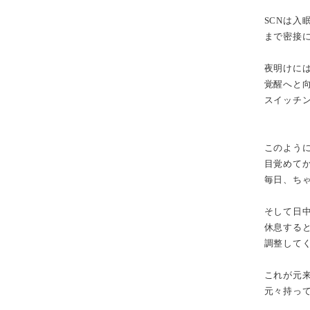
SCNは
まで密接
夜明けに
覚醒へと
スイッチ
このように
目覚めて
毎日、ち
そして日
休息する
調整して
これが元
元々持っ