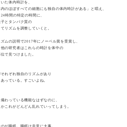
ていた体内時計を、
体内のほぼすべての細胞にも独自の体内時計がある」と唱え、
24時間の特定の時間に、
伝子とタンパク質の
してリズムを調整していくと。
ズムの説明で2017年にノーベル賞を受賞し、
、他の研究者はこれらの時計を体中の
部位で見つけました。
がそれぞれ独自のリズムがあり
しあっている。すごいよね。
に備わっている機能なはずなのに、
にかこれがどんどん乱れていってしまう。
なのが睡眠。睡眠は非常に大事。