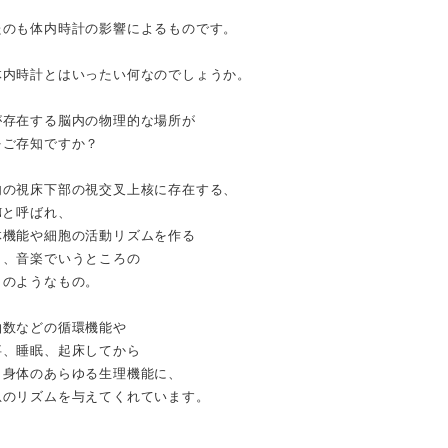
たのも体内時計の影響によるものです。
体内時計とはいったい何なのでしょうか。
が存在する脳内の物理的な場所が
をご存知ですか？
内の視床下部の視交叉上核に存在する、
Nと呼ばれ、
体機能や細胞の活動リズムを作る
り、音楽でいうところの
」のようなもの。
拍数などの循環機能や
事、睡眠、起床してから
、身体のあらゆる生理機能に、
息のリズムを与えてくれています。