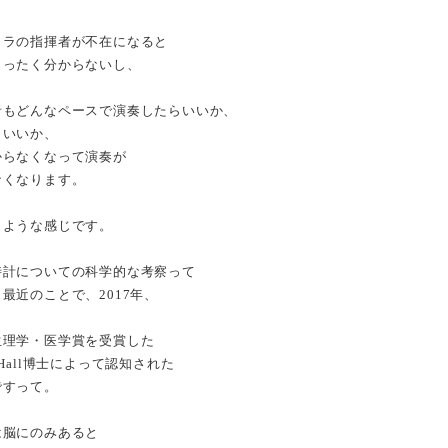
トラの指揮者が不在になると
まったく分からないし、
者もどんなペースで演奏したらいいか、
らいいか、
からなくなって演奏が
なくなります。
じような感じです。
時計についての科学的な考察って
最近のことで、2017年、
生理学・医学賞を受賞した
 C. Hall博士によって認知された
ですって。
は脳にのみあると