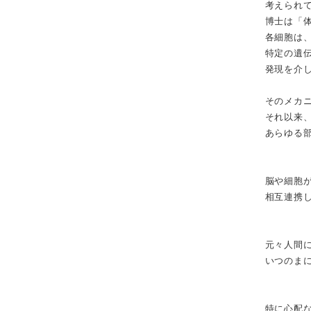
考えられ
博士は「
各細胞は、
特定の遺
発現を介
そのメカニ
それ以来
あらゆる
脳や細胞
相互連携
元々人間
いつのま
特に心配