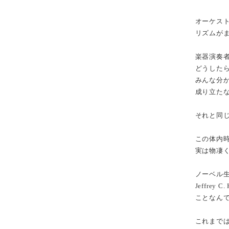
オーケス
リズムが
楽器演奏
どうした
みんな分
成り立た
それと同
この体内
実は物凄く
ノーベル
Jeffrey
ことなん
これまで