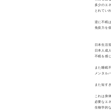
多少のエ
とれてい
逆に不眠
免疫力を
日本生活
日本人成人
不眠を感
また睡眠
メンタル
また短す
これは身
必要なエ
生物学的