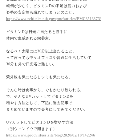
転倒が少なく、ビタミンDの不足は筋力および
姿勢の安定性も崩れてしまうとのこと。
https://www.ncbi.nlm.nih.gov/pmc/articles/PMC3513873/
ビタミンDは日光に当たると勝手に
体内で生成される栄養素。
なるべく太陽には30分以上当たること。
って言っても中々オフィスや普通に生活していて
30分も外で日光浴は難しい。
紫外線も気になるしシミも気になる。
そんな時は食事から。でもかなり絞られる。
で、そんなUVカットしてビタミンDを
増やす方法として、下記に過去記事で
まとめていますので参考にしてみてください。
UVカットしてビタミンDを増やす方法
（別ウィンドウで開きます）
https://www.goodvirtues.site/blog/2020/02/18/142246