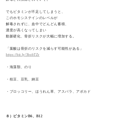
でもビタミンが不足してしまうと、
このホモシステインのレベルが
解毒されずに、血中でどんどん蓄積、
濃度が高くなってしまい
動脈硬化、骨折リスクが大幅に増加する。
「葉酸は骨折のリスクを減らす可能性がある」
https://bit.ly/3bobTZr
・海藻類、のり
・枝豆、豆乳、納豆
・ブロッコリー、ほうれん草、アスパラ、アボカド
８）ビタミンB6、B12