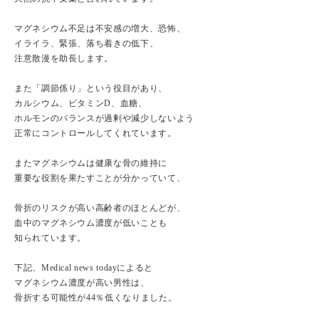
マグネシウム不足は不安感の増大、恐怖、
イライラ、緊張、落ち着きの低下、
注意散漫を助長します。
また「調節係り」という役目があり、
カルシウム、ビタミンD、血糖、
ホルモンのバランスが過剰や減少しないよう
正常にコントロールしてくれています。
またマグネシウムは健康な骨の維持に
重要な役割を果たすことが分かっていて、
骨折のリスクが高い高齢者のほとんどが、
血中のマグネシウム濃度が低いことも
知られています。
下記、Medical news todayによると
マグネシウム濃度が高い男性は、
骨折する可能性が44％低くなりました。