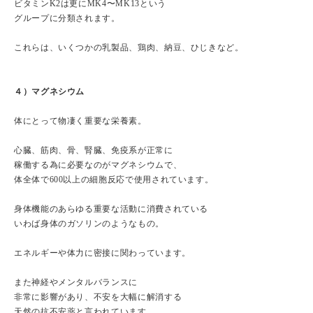
ビタミンK2は更にMK4〜MK13という
グループに分類されます。
これらは、いくつかの乳製品、鶏肉、納豆、ひじきなど。
４）マグネシウム
体にとって物凄く重要な栄養素。
心臓、筋肉、骨、腎臓、免疫系が正常に
稼働する為に必要なのがマグネシウムで、
体全体で600以上の細胞反応で使用されています。
身体機能のあらゆる重要な活動に消費されている
いわば身体のガソリンのようなもの。
エネルギーや体力に密接に関わっています。
また神経やメンタルバランスに
非常に影響があり、不安を大幅に解消する
天然の抗不安薬と言われています。