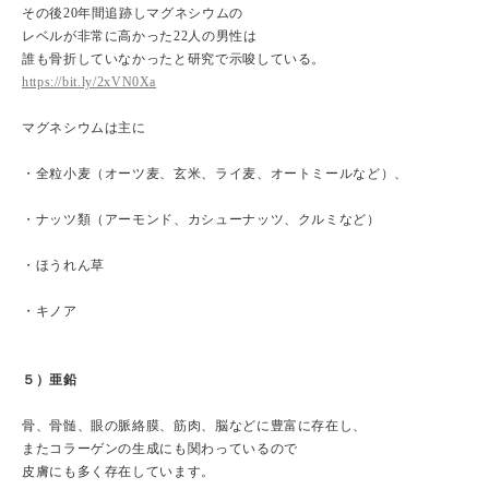
その後20年間追跡しマグネシウムの
レベルが非常に高かった22人の男性は
誰も骨折していなかったと研究で示唆している。
https://bit.ly/2xVN0Xa
マグネシウムは主に
・全粒小麦（オーツ麦、玄米、ライ麦、オートミールなど）、
・ナッツ類（アーモンド、カシューナッツ、クルミなど）
・ほうれん草
・キノア
５）亜鉛
骨、骨髄、眼の脈絡膜、筋肉、脳などに豊富に存在し、
またコラーゲンの生成にも関わっているので
皮膚にも多く存在しています。