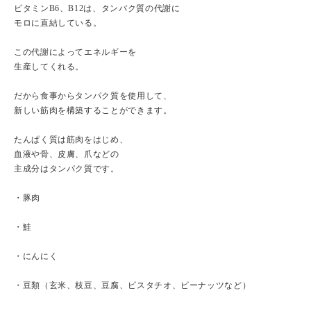
ビタミンB6、B12は、タンパク質の代謝に
モロに直結している。
この代謝によってエネルギーを
生産してくれる。
だから食事からタンパク質を使用して、
新しい筋肉を構築することができます。
たんぱく質は筋肉をはじめ、
血液や骨、皮膚、爪などの
主成分はタンパク質です。
・豚肉
・鮭
・にんにく
・豆類（玄米、枝豆、豆腐、ピスタチオ、ピーナッツなど）