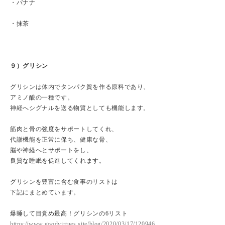
・バナナ
・抹茶
９）グリシン
グリシンは体内でタンパク質を作る原料であり、
アミノ酸の一種です。
神経へシグナルを送る物質としても機能します。
筋肉と骨の強度をサポートしてくれ、
代謝機能を正常に保ち、健康な骨、
脳や神経へとサポートをし、
良質な睡眠を促進してくれます。
グリシンを豊富に含む食事のリストは
下記にまとめています。
爆睡して目覚め最高！グリシンの6リスト
https://www.goodvirtues.site/blog/2020/03/17/120946