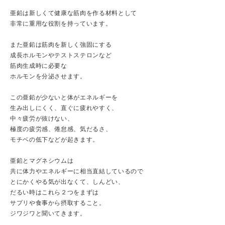
亜鉛は新しくて健康な筋肉を作る材料として
非常に重用な役割を持っています。
また亜鉛は筋肉を新しく強固にする
成長ホルモンやテストステロンなど
筋肉生成時に必要な
ホルモンを分泌させます。
この亜鉛が少ないと体がエネルギーを
生み出しにくく、直ぐに疲れやすく、
中々疲労が抜けない、
極度の疲労感、倦怠感、気だるさ、
モチベの低下などが起きます。
亜鉛とマグネシウムは
共に体力やエネルギーに相当直結しているので
とにかくやる気が出なくて、しんどい、
だるい時はこれら２つをまずは
サプリや食事から摂取すること。
ジワジワと聞いてきます。