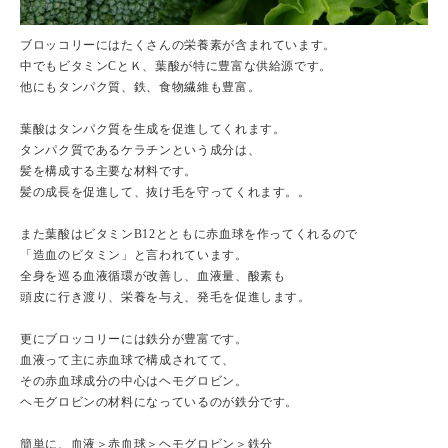
ブロッコリーにはたくさんの栄養素が含まれています。
中でもビタミンCとＫ、葉酸が特に豊富な供給源です。
他にもタンパク質、鉄、食物繊維も豊富。
葉酸はタンパク質を生成を促進してくれます。
タンパク質であるケラチンという成分は、
髪を構成する主要な材料です。
髪の成長を促進して、抜け毛を守ってくれます。。
また葉酸はビタミンB12とともに赤血球を作ってくれるので
「造血のビタミン」と言われています。
全身を巡る血液循環が改善し、血液量、酸素も
頭皮に行き渡り、栄養を与え、発毛を促進します。
更にブロッコリーには鉄分が豊富です。
血液って主に赤血球で構成されてて、
その赤血球成分の中心はヘモグロビン。
ヘモグロビンの材料になっているのが鉄分です。
簡単に、血液＞赤血球＞ヘモグロビン＞鉄分