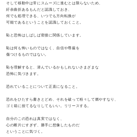
そして移動中は常にスムーズに進むとは限らないため、
紆余曲折あるもんだと認識しておき、
何でも処理できる、いつでも方向転換が
可能であるということを認識しておくこと。
恥と恐怖はしばしば密接に関係しています。
恥は何も怖いものではなく、自信や尊厳を
傷つけるものではない。
恥を理解すると、潜んでいるかもしれないさまざまな
恐怖に気づきます。
恐れていることについて正直になること。
恐れをひたすら書きとどめ、それを破って粉々して燃やすなり、
ゴミ箱に捨てるなりしてもいい。リリースする。
自分のこの恐れは真実ではなく、
心の断片にすぎず、勝手に想像したものだ
ということに気づく。