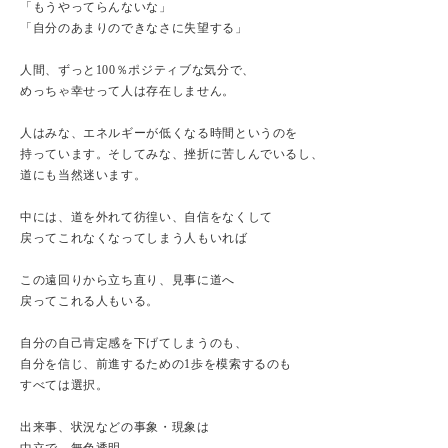
「もうやってらんないな」
「自分のあまりのできなさに失望する」
人間、ずっと100％ポジティブな気分で、
めっちゃ幸せって人は存在しません。
人はみな、エネルギーが低くなる時間というのを
持っています。そしてみな、挫折に苦しんでいるし、
道にも当然迷います。
中には、道を外れて彷徨い、自信をなくして
戻ってこれなくなってしまう人もいれば
この遠回りから立ち直り、見事に道へ
戻ってこれる人もいる。
自分の自己肯定感を下げてしまうのも、
自分を信じ、前進するための1歩を模索するのも
すべては選択。
出来事、状況などの事象・現象は