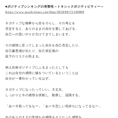
■ポジティブシンキングの有害性～トキシックポジティビティー～
https://www.goodvirtues.site/blog/2020/09/15/140000
ネガティブな物事から目をそらし、その考えを
否定すると、ありのままの自分を愛してあげる、
自己への思いやりが欠けてきてしまいます。
その感情に至ってしまった自分を自己否定したり、
自己嫌悪感が出たり、自己肯定感の
低下のリスクが高まる。
例え自称ポジティブにふるまったとしても
これは自分の感情に嘘をついているということは
自分が一番分かっているはず。
ネガティブになったっていい。大丈夫。
しっかりと今の感情を傍観し、観察し、認識する。
「あー今怒ってるなー」「あー今悲しい気持ちになってるなー」
今のありのままの気持ちや感情をそうなった感情を