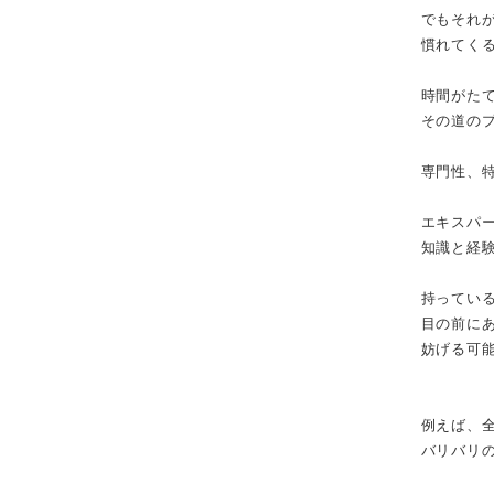
でもそれ
慣れてく
時間がた
その道の
専門性、
エキスパ
知識と経
持ってい
目の前に
妨げる可
例えば、
バリバリ