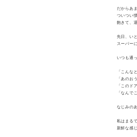
だからあ
ついつい
飽きて、
先日、い
スーパー
いつも通
「こんな
「あのお
「このド
「なんで
なじみの
私はまる
新鮮な感