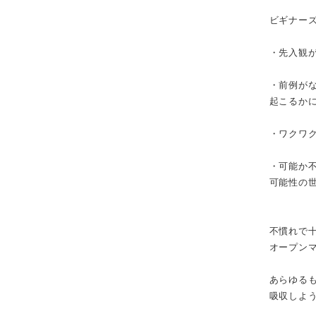
ビギナー
・先入観
・前例が
起こるか
・ワクワク
・可能か
可能性の
不慣れで
オープン
あらゆる
吸収しよ