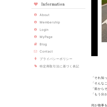
Information
About
Membership
Login
MyPage
Blog
Contact
プライバシーポリシー
特定商取引法に基づく表記
「それ知
「そんな
「前から
「もう分
何か物事