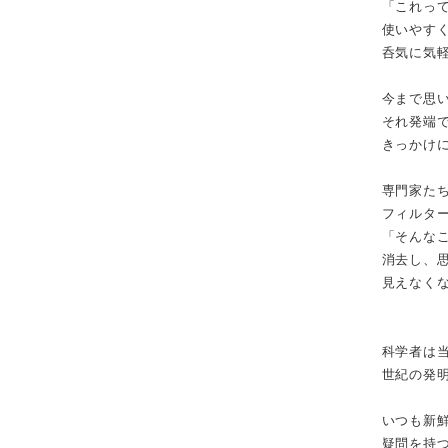
「これっ
使いやす
呑気に気
今まで思
それ発端
きっかけ
専門家た
フィルタ
「そんな
消去し、
見えなく
科学者は
世紀の発
いつも新
疑問を持