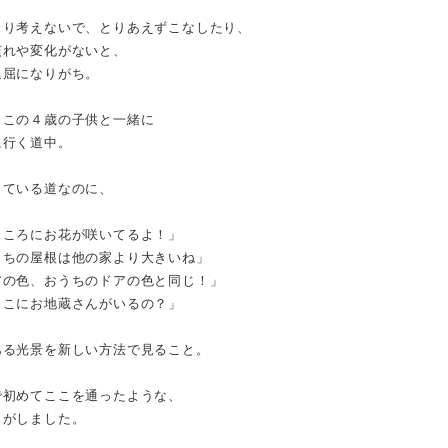
まり考えないで、とりあえずこなしたり、
慣れや変化がないと、
退屈になりがち。
とこの４歳の子供と一緒に
に行く道中。
っている道なのに、
ところにお花が咲いてるよ！」
うちの屋根は他の家より大きいね」
アの色、おうちのドアの色と同じ！」
ここにお地蔵さんがいるの？」
ある光景を新しい方法で見ること。
で初めてここを通ったような、
じがしました。