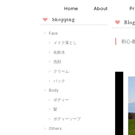
Home
About
Pr
Shopping
Blo
Face
初心
メイク落とし
化粧水
洗顔
クリーム
パック
Body
ボディー
髪
ボディーソープ
Others