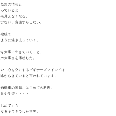
、既知の情報と
くっていると
のも見えなくなる。
付けない。意識すらしない。
の連続で
るように過ぎ去っていく。
瞬を大事に生きていくこと、
点の大事さを痛感した。
ない、心を空にするビギナーズマインドは、
概念からきていると言われています。
の自動車の運転、はじめての料理、
運動や学習・・・・
はじめて」も
知なるキラキラした世界。