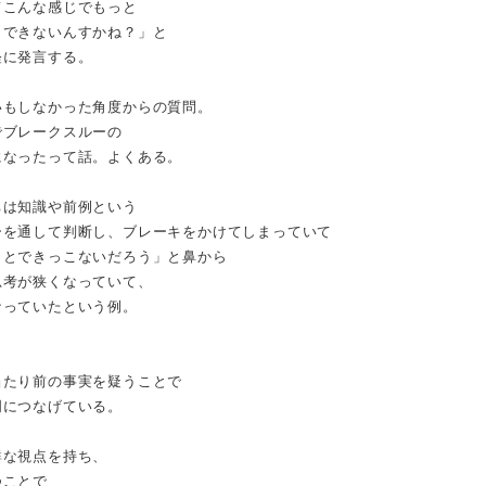
てこんな感じでもっと
くできないんすかね？」と
軽に発言する。
いもしなかった角度からの質問。
でブレークスルーの
になったって話。よくある。
ちは知識や前例という
ーを通して判断し、ブレーキをかけてしまっていて
ことできっこないだろう」と鼻から
思考が狭くなっていて、
なっていたという例。
当たり前の事実を疑うことで
明につなげている。
鮮な視点を持ち、
つことで