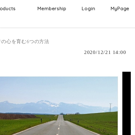
oducts
Membership
Login
MyPage
Face
g
メイク落とし
Body
ボディー
化粧水
洗顔
髪
者の心を育む6つの方法
ボディーソープ
クリーム
2020/12/21 14:00
パック