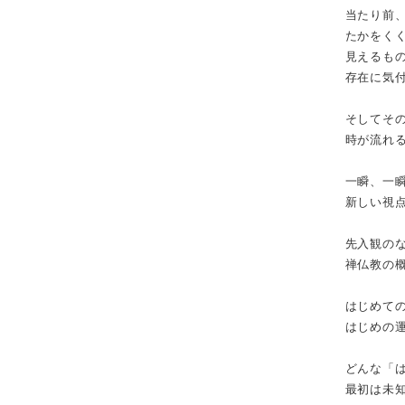
当たり前
たかをく
見えるも
存在に気
そしてそ
時が流れ
一瞬、一
新しい視
先入観の
禅仏教の
はじめて
はじめの
どんな「
最初は未