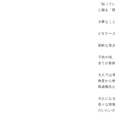
「知って
と脳を「
大事なこ
ビギナー
新鮮な視
子供の頃
全てが新
大人では
角度から
既成概念
大人にな
色々な情
だいたい