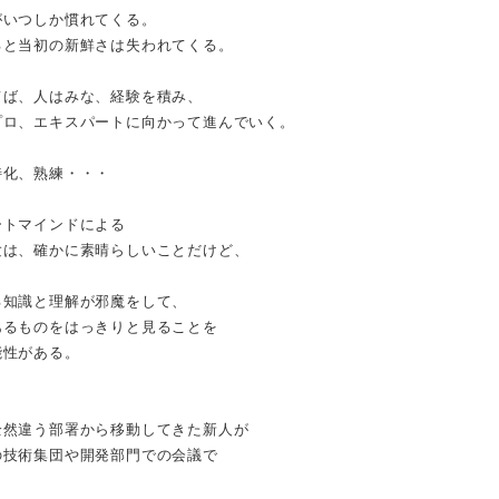
がいつしか慣れてくる。
ると当初の新鮮さは失われてくる。
てば、人はみな、経験を積み、
プロ、エキスパートに向かって進んでいく。
特化、熟練・・・
ートマインドによる
験は、確かに素晴らしいことだけど、
る知識と理解が邪魔をして、
あるものをはっきりと見ることを
能性がある。
全然違う部署から移動してきた新人が
の技術集団や開発部門での会議で