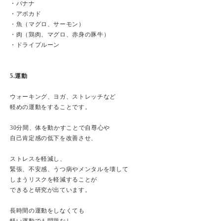
・バナナ
・アボカド
・魚（マグロ、サーモン）
・肉（鶏肉、マグロ、赤身の豚牛）
・ドライプルーン
5.運動
ウォーキング、ヨガ、ストレッチなど
軽めの運動をすることです。
30分間、体を動かすことで自尊心や
自己肯定感の低下を改善させ、
ストレスを軽減し、
緊張、不安感、うつ病やメンタルを壊して
しまうリスクを軽減することが
できると研究が出ています。
長時間の運動をしなくても
軽い運動でも問題なし。