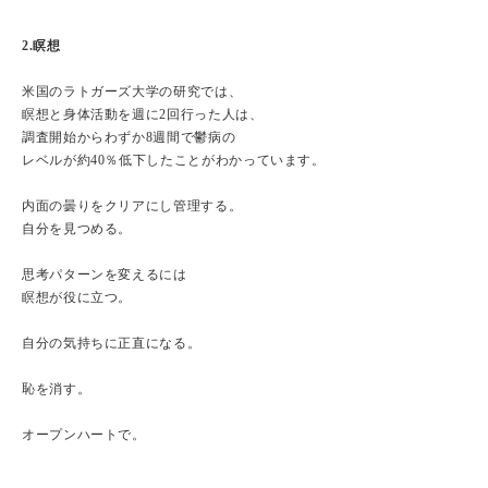
2.瞑想
米国のラトガーズ大学の研究では、
瞑想と身体活動を週に2回行った人は、
調査開始からわずか8週間で鬱病の
レベルが約40％低下したことがわかっています。
内面の曇りをクリアにし管理する。
自分を見つめる。
思考パターンを変えるには
瞑想が役に立つ。
自分の気持ちに正直になる。
恥を消す。
オープンハートで。