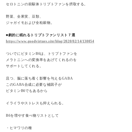
セロトニンの前駆体トリプトファンを摂取する。
野菜、全果実、豆類、
ジャガイモおよび全粒穀物。
■劇的に眠れるトリプトファンリスト７選
https://www.goodvirtues.site/blog/2020/02/14/130054
ついでにビタミンB6は、トリプトファンを
メラトニンへの変換率をあげてくれるのを
サポートしてくれる。
且つ、脳に落ち着く影響を与えるGABA
このGABA合成に必要な補因子が
ビタミンB6でもあるから
イライラやストレスも抑えられる。
B6を増やす食べ物リストとして
・ヒマワリの種