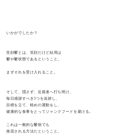
いかがでしたか？
笑顔鬱とは、笑顔だけど結局は
鬱や鬱状態であるということ。
まずそれを受け入れること。
そして、隠さず、近親者へ打ち明け、
毎日感謝すべき3つを追跡し、
目標を立て、軽めの運動をし、
健康的な食事をとってジャンクフードを避ける。
これは一般的な鬱病でも
推奨される方法だということ。