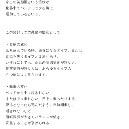
今この笑顔鬱という症状が
世界中でパンデミックを境に、
増加しているという。
この笑顔うつの兆候や症状として
・食欲の変化
落ち込んでいる時、過食になるタイプ、または
食欲を失うタイプと２通りあり、
いずれにしても、食欲の増減変化が急な人、
体重増減が急な人は、あらゆるタイプの
うつ病によく見られます。
・睡眠の変化
ベッドから中々起きれない、
または中々眠れない、日中に眠ったりする、
寝るとなったら死んだように長時間眠り、
起きれないなど、
睡眠習慣が大きくバランスが傾き、
変化することが挙げられる