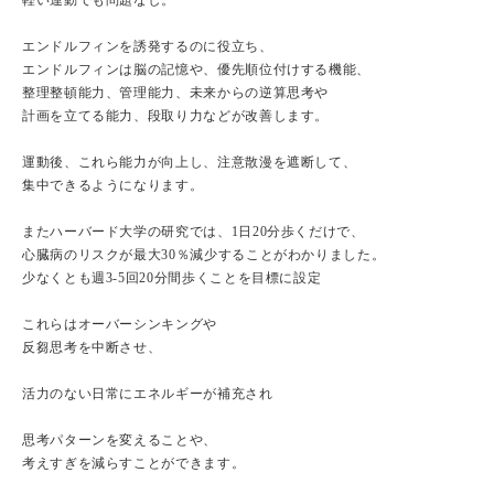
エンドルフィンを誘発するのに役立ち、
エンドルフィンは脳の記憶や、優先順位付けする機能、
整理整頓能力、管理能力、未来からの逆算思考や
計画を立てる能力、段取り力などが改善します。
運動後、これら能力が向上し、注意散漫を遮断して、
集中できるようになります。
またハーバード大学の研究では、1日20分歩くだけで、
心臓病のリスクが最大30％減少することがわかりました。
少なくとも週3-5回20分間歩くことを目標に設定
これらはオーバーシンキングや
反芻思考を中断させ、
活力のない日常にエネルギーが補充され
思考パターンを変えることや、
考えすぎを減らすことができます。