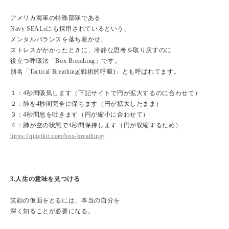
アメリカ海軍の特殊部隊である
Navy SEALsにも採用されているという、
メンタルバランスを落ち着かせ、
ストレスがかかったときに、冷静な思考を取り戻すのに
役立つ呼吸法「Box Breathing」です。
別名「Tactical Breathing(戦術的呼吸)」とも呼ばれてます。
１：4秒間吸気します（下記サイトで円が拡大するのに合わせて）
２：肺を4秒間完全に保ちます（円が拡大したまま）
３：4秒間息を吐きます（円が縮小に合わせて）
４：肺が空の状態で4秒間保持します（円が収縮するため）
https://quietkit.com/box-breathing/
3.人生の意味を見つける
笑顔の仮面をとるには、本当の自分を
深く知ることが必要になる。