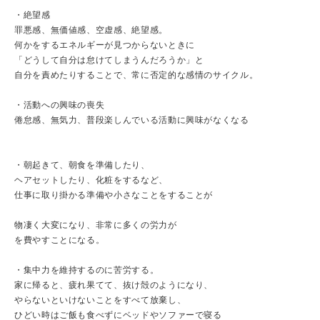
・絶望感
罪悪感、無価値感、空虚感、絶望感。
何かをするエネルギーが見つからないときに
「どうして自分は怠けてしまうんだろうか」と
自分を責めたりすることで、常に否定的な感情のサイクル。
・活動への興味の喪失
倦怠感、無気力、普段楽しんでいる活動に興味がなくなる
・朝起きて、朝食を準備したり、
ヘアセットしたり、化粧をするなど、
仕事に取り掛かる準備や小さなことをすることが
物凄く大変になり、非常に多くの労力が
を費やすことになる。
・集中力を維持するのに苦労する。
家に帰ると、疲れ果てて、抜け殻のようになり、
やらないといけないことをすべて放棄し、
ひどい時はご飯も食べずにベッドやソファーで寝る