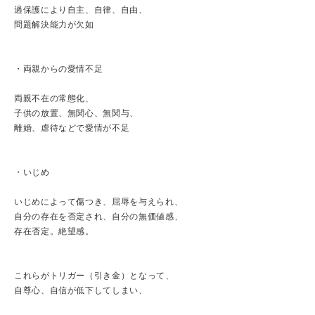
過保護により自主、自律、自由、
問題解決能力が欠如
・両親からの愛情不足
両親不在の常態化、
子供の放置、無関心、無関与、
離婚、虐待などで愛情が不足
・いじめ
いじめによって傷つき、屈辱を与えられ、
自分の存在を否定され、自分の無価値感、
存在否定。絶望感。
これらがトリガー（引き金）となって、
自尊心、自信が低下してしまい、