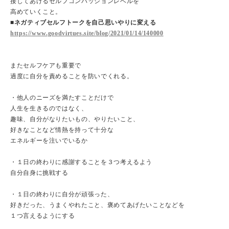
接してあげるセルフコンパッションレベルを
高めていくこと。
■ネガティブセルフトークを自己思いやりに変える
https://www.goodvirtues.site/blog/2021/01/14/140000
またセルフケアも重要で
過度に自分を責めることを防いでくれる。
・他人のニーズを満たすことだけで
人生を生きるのではなく、
趣味、自分がなりたいもの、やりたいこと、
好きなことなど情熱を持って十分な
エネルギーを注いでいるか
・１日の終わりに感謝することを３つ考えるよう
自分自身に挑戦する
・１日の終わりに自分が頑張った、
好きだった、うまくやれたこと、褒めてあげたいことなどを
１つ言えるようにする