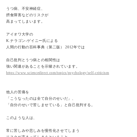
うつ病、不安神経症、
摂食障害などのリスクが
高まってしまいます。
アイオワ大学の
K.ナラゴン-ゲイニー氏による
人間の行動の百科事典（第二版） 2012年では
自己批判とうつ病との相関性は
強い関連があることを示唆されています。
https://www.sciencedirect.com/topics/psychology/self-criticism
他人の苦痛を
「こうなったのは全て自分のせいだ」、
「自分のせいで苦しませている」と自己批判する。
このような人は、
常に苦しみや悲しみを慢性化させてしまう