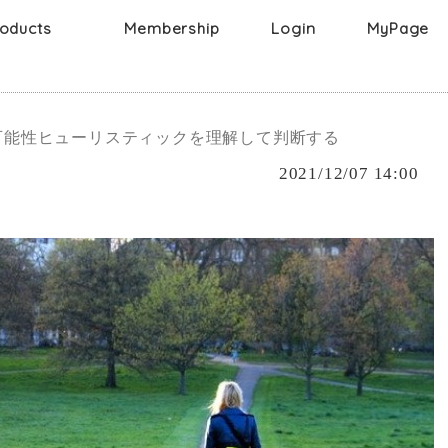
oducts
Membership
Login
MyPage
Face
g
メイク落とし
Body
ボディー
化粧水
洗顔
髪
可能性ヒューリスティックを理解して判断する
ボディーソープ
クリーム
2021/12/07 14:00
パック