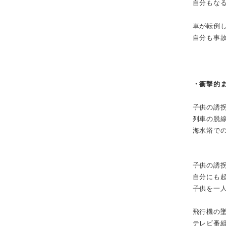
自分もな
車が転倒
自分も事
・衝撃的
子供の誘
列車の脱
海水浴で
子供の誘
自分にも
子供を一
飛行機の
テレビ番