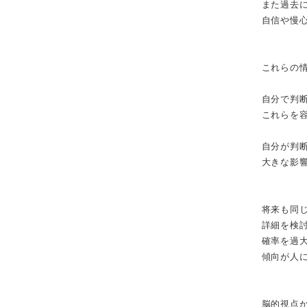
また過去
自信や慢
これらの
自分で判
これらを
自分が判
大きな影
将来も同
詳細を検
確率を過
傾向が人
脳的視点