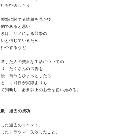
旅行を拒否したり、
る襲撃に関する情報を見た後、
般的であると思い、
ときは、サメによる襲撃の
高いと信じているため、
を拒否するなど。
当選した人の贅沢な生活についての
たり、たくさんの広告を
た後、自分もひょっとしたら
はと、可能性が実際よりも
って判断し、必要以上のお金を使い始める。
失敗、過去の成功
験した過去のイベント。
負ったトラウマ、失敗したこと、