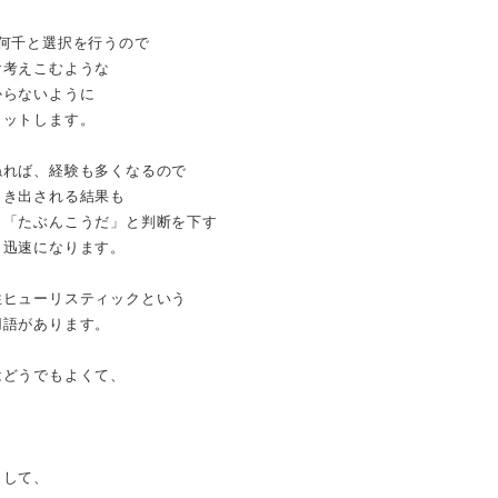
に何千と選択を行うので
け考えこむような
からないように
カットします。
ねれば、経験も多くなるので
じき出される結果も
、「たぶんこうだ」と判断を下す
も迅速になります。
性ヒューリスティックという
用語があります。
はどうでもよくて、
として、