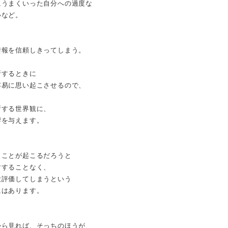
にうまくいった自分への過度な
心など。
情報を信頼しきってしまう。
断するときに
容易に思い起こさせるので、
断する世界観に、
響を与えます。
じことが起こるだろうと
討することなく、
大評価してしまうという
にはあります。
から見れば、そっちのほうが