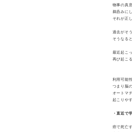
物事の真
鵜呑みに
それが正
過去がそ
そうなる
最近起こ
再び起こ
利用可能
つまり脳
オートマ
起こりや
・直近で
癌で死亡