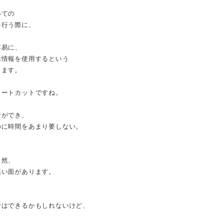
いての
を行う際に、
容易に、
ぶ情報を使用するという
ります。
ョートカットですね。
断ができ、
のに時間をあまり要しない。
当然、
悪い面があります。
断はできるかもしれないけど、