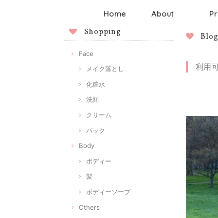
Home
About
Pr
Shopping
Blo
Face
利用
メイク落とし
化粧水
洗顔
クリーム
パック
Body
ボディー
髪
ボディーソープ
Others