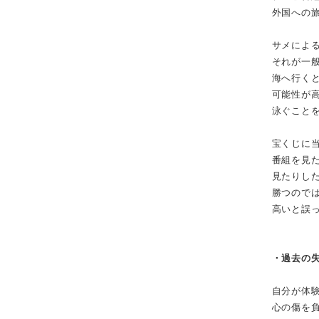
外国への
サメによ
それが一
海へ行く
可能性が
泳ぐこと
宝くじに
番組を見
見たりし
勝つので
高いと誤
・過去の
自分が体
心の傷を