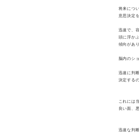
将来につ
意思決定
迅速で、
頭に浮か
傾向があ
脳内のシ
迅速に判
決定する
これには
良い面、
迅速な判