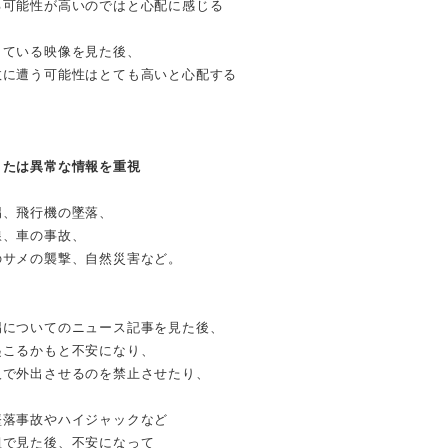
る可能性が高いのではと心配に感じる
している映像を見た後、
故に遭う可能性はとても高いと心配する
または異常な情報を重視
拐、飛行機の墜落、
線、車の事故、
のサメの襲撃、自然災害など。
拐についてのニュース記事を見た後、
起こるかもと不安になり、
人で外出させるのを禁止させたり、
墜落事故やハイジャックなど
組で見た後、不安になって