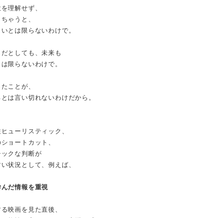
意を理解せず、
しちゃうと、
しいとは限らないわけで。
うだとしても、未来も
とは限らないわけで。
ったことが、
るとは言い切れないわけだから。
性ヒューリスティック、
のショートカット、
チックな判断が
すい状況として、例えば、
学んだ情報を重視
する映画を見た直後、