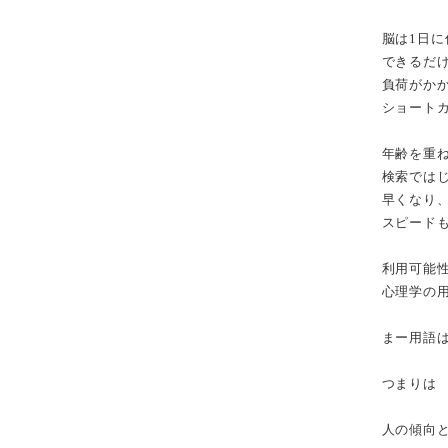
脳は1日
できるだ
負荷がか
ショート
年齢を重
検索では
早くなり
スピード
利用可能
心理学の
まー用語
つまりは
人の傾向