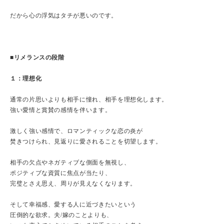
だから心の浮気はタチが悪いのです。
■リメランスの段階
１：理想化
通常の片思いよりも相手に憧れ、相手を理想化します。
強い愛情と賞賛の感情を伴います。
激しく強い感情で、ロマンティックな恋の炎が
焚きつけられ、見返りに愛されることを切望します。
相手の欠点やネガティブな側面を無視し、
ポジティブな資質に焦点が当たり、
完璧とさえ思え、周りが見えなくなります。
そして幸福感、愛する人に近づきたいという
圧倒的な欲求。夫/嫁のことよりも、