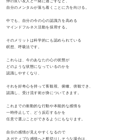
仲の良い友人と一緒に過ごすなど、
自分のメンタルが落ち着くことに力を向ける。
中でも、自分の今の心の認識力を高める
マインドフルネス活動を採用する。
そのメリットは科学的にも認められている
瞑想、呼吸法です。
これらは、今のあなたの心の状態が
どのような状態になっているのかを
認識しやすくなり、
それを好奇心を持って客観視、俯瞰、傍観でき、
認識し、受け流す術が身についてきます。
これまでの衝動的な行動や本能的な感情を
一時停止して、どう反応するかを
任意で選ぶことができるようにもなります。
自分の感情が見えやすくなるので
ネガティブな感情へと舵切りしそうな場合は、