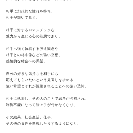
相手に幻想的な憧れを持ち、
相手が輝いて見え、
相手に対するロマンチックな
魅力から生じる心の状態であり、
相手へ強く執着する強迫観念や
相手との将来像などの強い空想、
感情的な結合への渇望、
自分の好きな気持ちを相手にも
応えてもらいたいという見返りを求める
強い希望とそれが拒絶されることへの強い恐怖。
相手に執着し、その人のことで思考が占有され、
制御不能になって諸々手が付かなくなり、
その結果、社会生活、仕事、
その他の責任を無視したりするようになり、