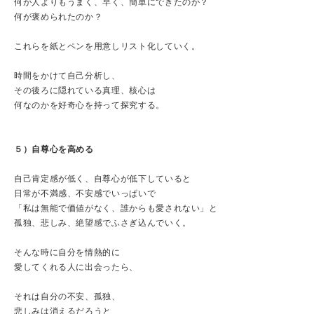
何が人よりもうまく、早く、簡単にできたのか？
何が褒められたのか？
これらを紙とペンを用意しリスト化していく。
時間をかけて自己分析し、
その後ろに隠れている真理、核心は
何なのかを好奇心を持って探究する。
５）自尊心を高める
自己肯定感が低く、自尊心が低下していると
日常が不満感、不安感でいっぱいで
「私は無能で価値がなく、誰からも愛されない」と
孤独、悲しみ、絶望感でふさぎ込んでいく。
そんな時に自分を情熱的に
愛してくれる人に出会ったら、
それは自分の不安、孤独、
悲しみは消えるだろうと