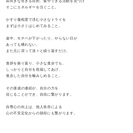
前向きな生きる目的、集中できる活動を見つけ
そこにエネルギーを注ぐこと。
かすり傷程度で済む小さなトライを
まずは小さくはじめてみること。
途中、モチベが下がったり、やらない日が
あっても構わない。
また元に戻って淡々と繰り返すだけ。
進捗を振り返り、小さな進歩でも、
しっかりと自分を祝福してあげ、
進歩した自分を噛みしめること。
その達成の連続が、自分の力を
信じることができ、自信に繋がります。
自尊心の向上は、他人依存による
心の不安定化からの脱却にも繋がります。