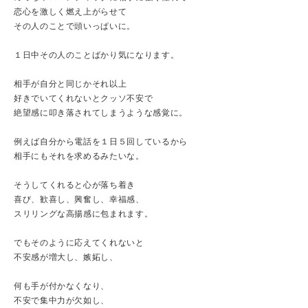
恋心を激しく燃え上がらせて
その人のことで頭いっぱいに。
１日中その人のことばかり気になります。
相手が自分と同じかそれ以上
好きでいてくれないとクッソ不安で
絶望感に叩き落されてしまうような感覚に。
例えば自分から電話を１日５回しているから
相手にもそれを求めるみたいな。
そうしてくれると心が落ち着き
喜び、歓喜し、興奮し、幸福感、
スリリングな高揚感に包まれます。
でもそのように応えてくれないと
不安感が増大し、嫉妬し、
何も手が付かなくなり、
不安で集中力が欠如し、