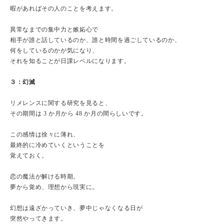
暇があればその人のことを考えます。
異常なまでの集中力と嫉妬心で
相手が誰と話しているのか、誰と時間を過ごしているのか、
何をしているのかが気になり、
それを知ることが日課レベルになります。
３：幻滅
リメレンスに関する研究を見ると、
その期間は 3 か月から 48 か月の間らしいです。
この感情は徐々に薄れ、
最終的に冷めていくということを
覚えておく。
恋の魔法が解ける時期。
夢から覚め、理想から現実に。
幻想は遠ざかっていき、夢中じゃなくなる日が
突然やってきます。