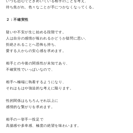
いつも恋心でときめいている相手のことを考え、
待ち焦がれ、色々なことが手につかなくなってくる。
２：不確実性
疑いや不安が生じ始める段階です。
人は自分の感情が報われるかどうか疑問に思い、
拒絶されることへ恐怖も持ち、
愛する人からの安心感を求めます。
相手との今後の関係性が未知であり、
不確実性でいっぱいなので、
相手へ極端に執着するようになり、
それはもはや強迫的な考えに陥ります。
性的関係はもちろんそれ以上に
感情的な繋がりを求めます。
相手の一挙手一投足で
高揚感や多幸感、極度の絶望を味わいます。